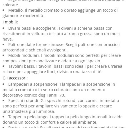
colorate.
Metallo: Il metallo cromato o dorato aggiunge un tocco di
glamour e modernità.
I mobili:
Divani bassi e accoglienti: I divani a schiena bassa con
rivestimenti in velluto o tessuto a trama grossa sono un must-
have.
Poltrone dalle forme sinuose: Scegli poltrone con braccioli
arrotondati e schienali avvolgenti.
Mobili modulari: I mobili modulari sono perfetti per creare
composizioni personalizzate e adatte a ogni spazio.
Tavolini bassi: I tavolini bassi sono ideali per creare un'area
relax e per appoggiare libri, riviste o una tazza di tè.
Gli accessori:
Lampadari a sospensione: I lampadari a sospensione in
metallo cromato o in vetro colorato sono un elemento
decorativo iconico degli anni '70.
Specchi rotondi: Gli specchi rotondi con cornici in metallo
sono perfetti per ampliare visivamente lo spazio e creare
un'atmosfera più luminosa.
Tappeti a pelo lungo: I tappeti a pelo lungo in tonalità calde
donano un tocco di comfort e calore all'ambiente.
Poster e quadri: Scegli poster e quadri con immagini vintage