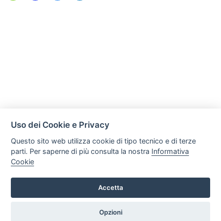
Uso dei Cookie e Privacy
Questo sito web utilizza cookie di tipo tecnico e di terze
parti. Per saperne di più consulta la nostra
Informativa
Cookie
Mobili Di Palma
Via di Ogliara 89, 84135, Salerno
Accetta
Tel. +39 089281193 / +39 3358372617 Email:
info@mobilidipalma.it P.iva: 02910930656
Opzioni