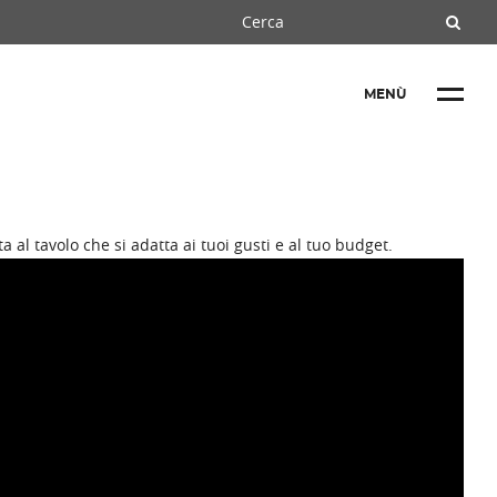
MENÙ
al tavolo che si adatta ai tuoi gusti e al tuo budget.