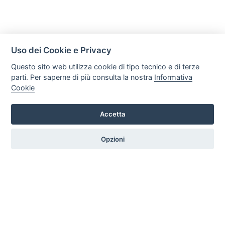
Uso dei Cookie e Privacy
Questo sito web utilizza cookie di tipo tecnico e di terze
parti. Per saperne di più consulta la nostra
Informativa
Cookie
Mobili Di Palma
Via di Ogliara 89, 84135, Salerno
Accetta
Tel. +39 089281193 / +39 3358372617 Email:
info@mobilidipalma.it P.iva: 02910930656
Opzioni
HOME
PROFILO
SERVIZI
PRODOTTI
ARTICOLI
CONTATTI
PREFERENZE COOKIE