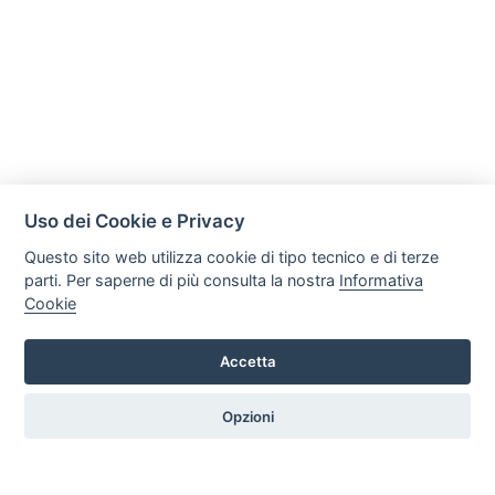
Uso dei Cookie e Privacy
Questo sito web utilizza cookie di tipo tecnico e di terze
parti. Per saperne di più consulta la nostra
Informativa
Cookie
Mobili Di Palma
Via di Ogliara 89, 84135, Salerno
Accetta
Tel. +39 089281193 / +39 3358372617 Email:
info@mobilidipalma.it P.iva: 02910930656
Opzioni
HOME
PROFILO
SERVIZI
PRODOTTI