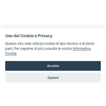
Uso dei Cookie e Privacy
Questo sito web utilizza cookie di tipo tecnico e di terze
parti. Per saperne di più consulta la nostra
Informativa
Cookie
Mobili Di Palma
Via di Ogliara 89, 84135, Salerno
Accetta
Tel. +39 089281193 / +39 3358372617 Email:
info@mobilidipalma.it P.iva: 02910930656
Opzioni
HOME
PROFILO
SERVIZI
PRODOTTI
ARTICOLI
CONTATTI
PREFERENZE COOKIE