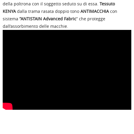
della poltrona con il soggetto seduto su di essa.
Tessuto
KENYA
dalla trama rasata doppio tono
ANTIMACCHIA
con
sistema
“ANTISTAIN Advanced Fabric
” che protegge
dall’assorbimento delle macchie.
RICHIEDI INFORMAZIONI