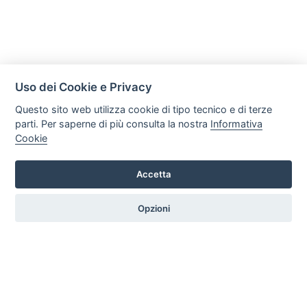
Uso dei Cookie e Privacy
Questo sito web utilizza cookie di tipo tecnico e di terze
parti. Per saperne di più consulta la nostra
Informativa
Cookie
Mobili Di Palma
Via di Ogliara 89, 84135, Salerno
Accetta
Tel. +39 089281193 / +39 3358372617 Email:
info@mobilidipalma.it P.iva: 02910930656
Opzioni
HOME
PROFILO
SERVIZI
PRODOTTI
ARTICOLI
CONTATTI
PREFERENZE COOKIE