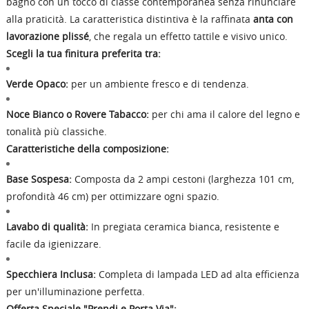
bagno con un tocco di classe contemporanea senza rinunciare
alla praticità. La caratteristica distintiva è la raffinata
anta con
lavorazione plissé
, che regala un effetto tattile e visivo unico.
Scegli la tua finitura preferita tra:
Verde Opaco:
per un ambiente fresco e di tendenza.
Noce Bianco o Rovere Tabacco:
per chi ama il calore del legno e
tonalità più classiche.
Caratteristiche della composizione:
Base Sospesa:
Composta da 2 ampi cestoni (larghezza 101 cm,
profondità 46 cm) per ottimizzare ogni spazio.
Lavabo di qualità:
In pregiata ceramica bianca, resistente e
facile da igienizzare.
Specchiera Inclusa:
Completa di lampada LED ad alta efficienza
per un'illuminazione perfetta.
Offerta Speciale "Prendi e Porta Via":