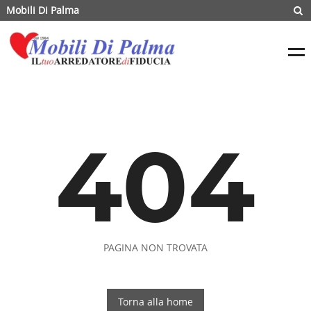
Mobili Di Palma
404
PAGINA NON TROVATA
Torna alla home