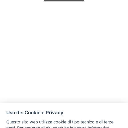
Uso dei Cookie e Privacy
Questo sito web utilizza cookie di tipo tecnico e di terze
parti. Per saperne di più consulta la nostra
Informativa