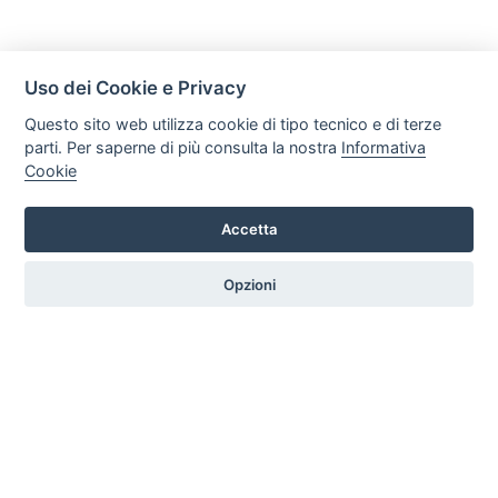
Uso dei Cookie e Privacy
Questo sito web utilizza cookie di tipo tecnico e di terze
parti. Per saperne di più consulta la nostra
Informativa
Cookie
Mobili Di Palma
Via di Ogliara 89, 84135, Salerno
Accetta
Tel. +39 089281193 / +39 3358372617 Email:
info@mobilidipalma.it P.iva: 02910930656
Opzioni
HOME
PROFILO
SERVIZI
PRODOTTI
ARTICOLI
CONTATTI
PREFERENZE COOKIE
|
Privacy
Credits