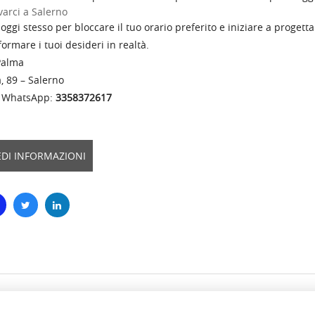
varci a Salerno
 oggi stesso per bloccare il tuo orario preferito e iniziare a proget
ormare i tuoi desideri in realtà.
Palma
, 89 – Salerno
e WhatsApp:
3358372617
EDI INFORMAZIONI
HOME