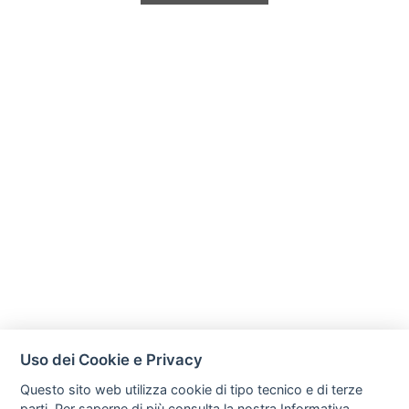
Uso dei Cookie e Privacy
Questo sito web utilizza cookie di tipo tecnico e di terze
parti. Per saperne di più consulta la nostra
Informativa