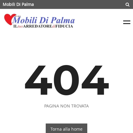
Mobili Di Palma
404
PAGINA NON TROVATA
Torna alla home