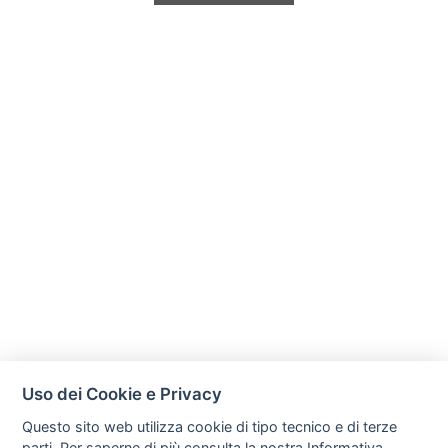
Uso dei Cookie e Privacy
Questo sito web utilizza cookie di tipo tecnico e di terze
parti. Per saperne di più consulta la nostra
Informativa