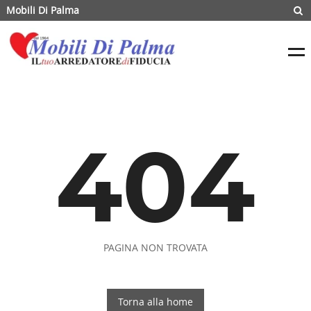
Mobili Di Palma
404
PAGINA NON TROVATA
Torna alla home