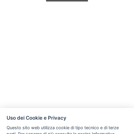
Uso dei Cookie e Privacy
Questo sito web utilizza cookie di tipo tecnico e di terze
parti. Per saperne di più consulta la nostra
Informativa